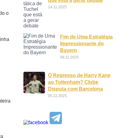
que está a gerar debate
14.11.2025
do o
Fim de Uma Estratégia
linha
Impressionante do
Bayern
09.11.2025
O Regresso de Harry Kane
ao Tottenham? Clube
Disputa com Barcelona
05.11.2025
teira
ra