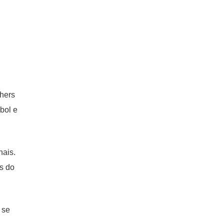
chers
bol e
nais.
s do
 se