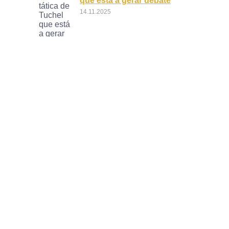
que está a gerar debate
14.11.2025
Fim de Uma Estratégia
Impressionante do
Bayern
09.11.2025
O Regresso de Harry Kane
ao Tottenham? Clube
Disputa com Barcelona
05.11.2025