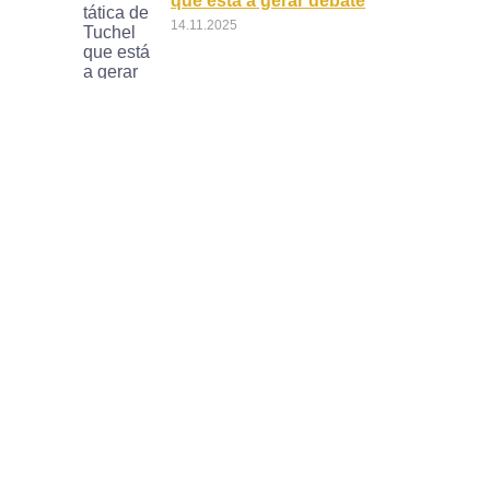
que está a gerar debate
14.11.2025
Fim de Uma Estratégia
Impressionante do
Bayern
09.11.2025
O Regresso de Harry Kane
ao Tottenham? Clube
Disputa com Barcelona
05.11.2025